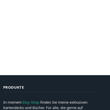
PRODUKTE
In meinem
Etsy-Shop
finden Sie meine exklusiven
Kartendecks und Bücher. Für alle, die gerne auf