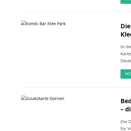
Die
Kle
In di
Karte
Deut
WE
Bed
– d
Die 
für V