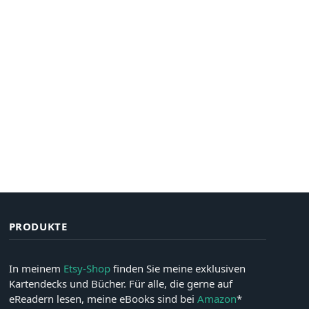
PRODUKTE
In meinem
Etsy-Shop
finden Sie meine exklusiven
Kartendecks und Bücher. Für alle, die gerne auf
eReadern lesen, meine eBooks sind bei
Amazon
*