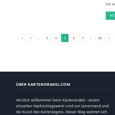
Sie 
WE
Previous
Nex
…
…
1
3
4
5
6
7
29
ÜBER KARTENORAKEL.COM
Herzlich willkommen beim Kartenorakel – einem
virtuellen Nachschlagewerk rund um Lenormand und
die Kunst des Kartenlegens. Dieser Blog widmet sich