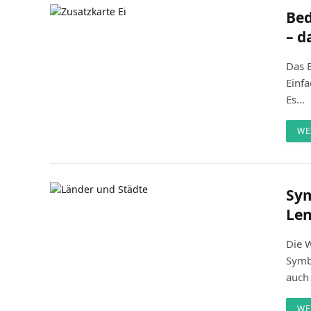
Bed
– d
Das E
Einfa
Es…
WE
Sym
Len
Die W
Symbo
auch
WE