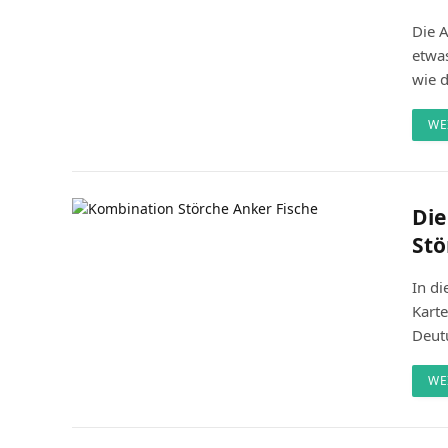
Die A
etwas
wie 
WE
Die
Stö
In di
Karte
Deut
WE