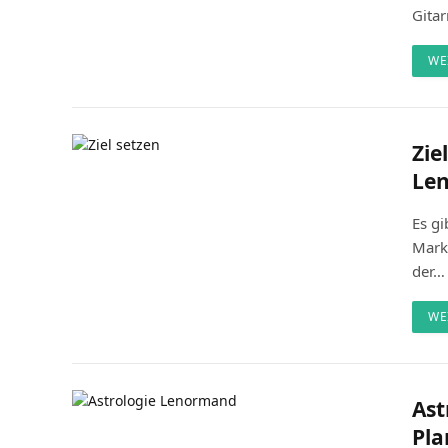
Gita
WE
Zie
Le
Es gi
Mark 
der…
WE
Ast
Pl