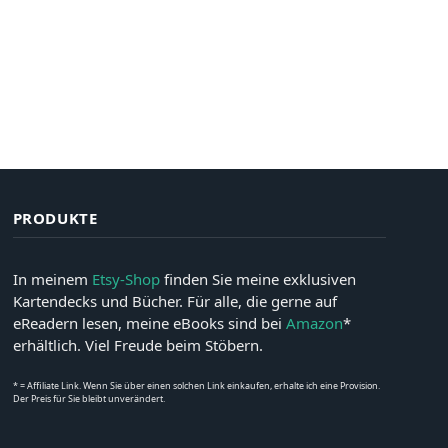
PRODUKTE
In meinem
Etsy-Shop
finden Sie meine exklusiven
Kartendecks und Bücher. Für alle, die gerne auf
eReadern lesen, meine eBooks sind bei
Amazon
*
erhältlich. Viel Freude beim Stöbern.
* = Affiliate Link. Wenn Sie über einen solchen Link einkaufen, erhalte ich eine Provision.
Der Preis für Sie bleibt unverändert.