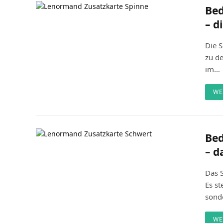
Bed
– d
Die S
zu de
im…
WE
Bed
– d
Das 
Es st
sond
WE