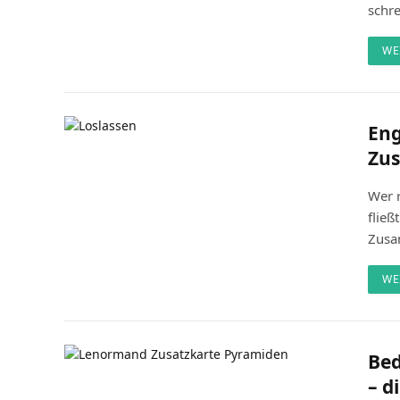
schr
WE
Eng
Zus
Wer 
fließ
Zusa
WE
Bed
– d