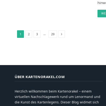
hinw
WE
Next
…
1
2
3
29
ÜBER KARTENORAKEL.COM
Herzlich willkommen beim Kartenorakel – einem
virtuellen Nachschlagewerk rund um Lenormand und
die Kunst des Kartenlegens. Dieser Blog widmet sich