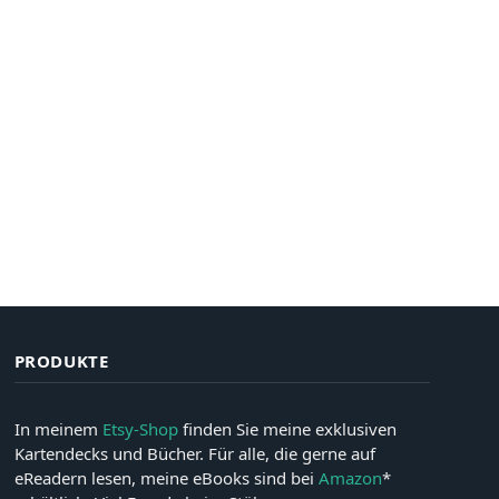
PRODUKTE
In meinem
Etsy-Shop
finden Sie meine exklusiven
Kartendecks und Bücher. Für alle, die gerne auf
eReadern lesen, meine eBooks sind bei
Amazon
*